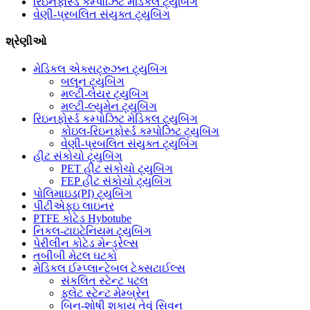
રિઇનફોર્સ્ડ કમ્પોઝિટ મેડિકલ ટ્યુબિંગ
વેણી-પ્રબલિત સંયુક્ત ટ્યુબિંગ
શ્રેણીઓ
મેડિકલ એક્સટ્રુઝન ટ્યુબિંગ
બલૂન ટ્યુબિંગ
મલ્ટી-લેયર ટ્યુબિંગ
મલ્ટી-લ્યુમેન ટ્યુબિંગ
રિઇનફોર્સ્ડ કમ્પોઝિટ મેડિકલ ટ્યુબિંગ
કોઇલ-રિઇનફોર્સ્ડ કમ્પોઝિટ ટ્યુબિંગ
વેણી-પ્રબલિત સંયુક્ત ટ્યુબિંગ
હીટ સંકોચો ટ્યુબિંગ
PET હીટ સંકોચો ટ્યુબિંગ
FEP હીટ સંકોચો ટ્યુબિંગ
પોલિમાઇડ(PI) ટ્યુબિંગ
પીટીએફઇ લાઇનર
PTFE કોટેડ Hybotube
નિકલ-ટાઇટેનિયમ ટ્યુબિંગ
પેરીલીન કોટેડ મેન્ડ્રેલ્સ
તબીબી મેટલ ઘટકો
મેડિકલ ઈમ્પ્લાન્ટેબલ ટેક્સટાઈલ્સ
સંકલિત સ્ટેન્ટ પટલ
ફ્લેટ સ્ટેન્ટ મેમ્બ્રેન
બિન-શોષી શકાય તેવું સિવન