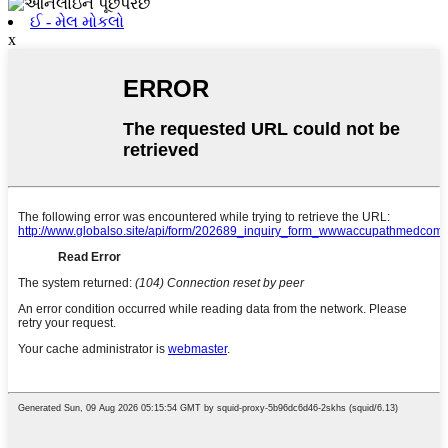
ઈ - મેલ મોકલો
x