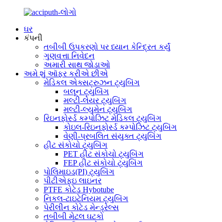
ઘર
કંપની
તબીબી ઉપકરણો પર ધ્યાન કેન્દ્રિત કર્યું
ગુણવત્તા નિવેદન
અમારી સાથ જોડાઓ
અમે શું ઑફર કરીએ છીએ
મેડિકલ એક્સટ્રુઝન ટ્યુબિંગ
બલૂન ટ્યુબિંગ
મલ્ટી-લેયર ટ્યુબિંગ
મલ્ટી-લ્યુમેન ટ્યુબિંગ
રિઇનફોર્સ્ડ કમ્પોઝિટ મેડિકલ ટ્યુબિંગ
કોઇલ-રિઇનફોર્સ્ડ કમ્પોઝિટ ટ્યુબિંગ
વેણી-પ્રબલિત સંયુક્ત ટ્યુબિંગ
હીટ સંકોચો ટ્યુબિંગ
PET હીટ સંકોચો ટ્યુબિંગ
FEP હીટ સંકોચો ટ્યુબિંગ
પોલિમાઇડ(PI) ટ્યુબિંગ
પીટીએફઇ લાઇનર
PTFE કોટેડ Hybotube
નિકલ-ટાઇટેનિયમ ટ્યુબિંગ
પેરીલીન કોટેડ મેન્ડ્રેલ્સ
તબીબી મેટલ ઘટકો