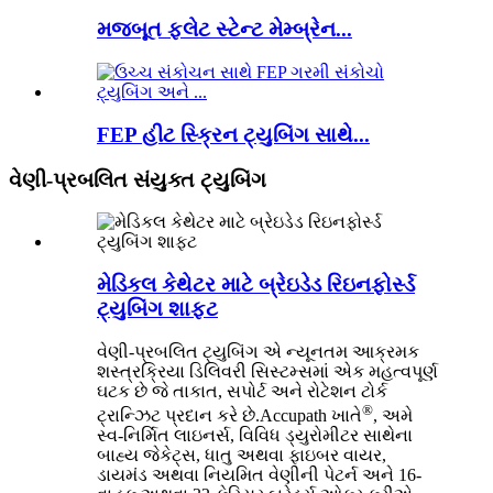
મજબૂત ફ્લેટ સ્ટેન્ટ મેમ્બ્રેન...
FEP હીટ સ્ક્રિન ટ્યુબિંગ સાથે...
વેણી-પ્રબલિત સંયુક્ત ટ્યુબિંગ
મેડિકલ કેથેટર માટે બ્રેઇડેડ રિઇનફોર્સ્ડ
ટ્યુબિંગ શાફ્ટ
વેણી-પ્રબલિત ટ્યુબિંગ એ ન્યૂનતમ આક્રમક
શસ્ત્રક્રિયા ડિલિવરી સિસ્ટમ્સમાં એક મહત્વપૂર્ણ
ઘટક છે જે તાકાત, સપોર્ટ અને રોટેશન ટોર્ક
®
ટ્રાન્ઝિટ પ્રદાન કરે છે.Accupath ખાતે
, અમે
સ્વ-નિર્મિત લાઇનર્સ, વિવિધ ડ્યુરોમીટર સાથેના
બાહ્ય જેકેટ્સ, ધાતુ અથવા ફાઇબર વાયર,
ડાયમંડ અથવા નિયમિત વેણીની પેટર્ન અને 16-