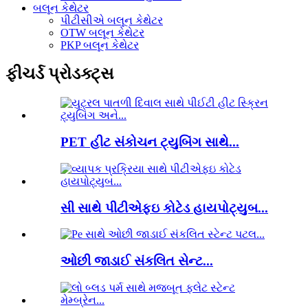
બલૂન કેથેટર
પીટીસીએ બલૂન કેથેટર
OTW બલૂન કેથેટર
PKP બલૂન કેથેટર
ફીચર્ડ પ્રોડક્ટ્સ
PET હીટ સંકોચન ટ્યુબિંગ સાથે...
સી સાથે પીટીએફઇ કોટેડ હાયપોટ્યુબ...
ઓછી જાડાઈ સંકલિત સેન્ટ...