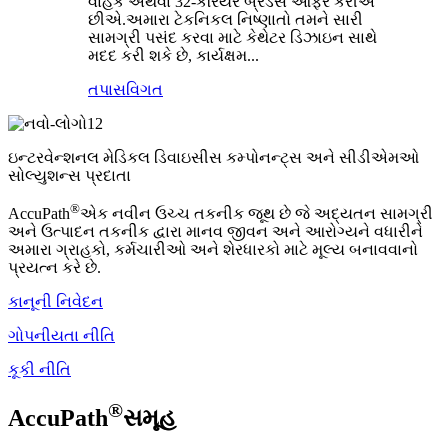
વાહક અથવા 32-કેરિયર બ્રેડર્સ ઓફર કરીએ
છીએ.અમારા ટેકનિકલ નિષ્ણાતો તમને સારી
સામગ્રી પસંદ કરવા માટે કેથેટર ડિઝાઇન સાથે
મદદ કરી શકે છે, કાર્યક્ષમ...
તપાસ
વિગત
ઇન્ટરવેન્શનલ મેડિકલ ડિવાઇસીસ કમ્પોનન્ટ્સ અને સીડીએમઓ
સોલ્યુશન્સ પ્રદાતા
®
AccuPath
એક નવીન ઉચ્ચ તકનીક જૂથ છે જે અદ્યતન સામગ્રી
અને ઉત્પાદન તકનીક દ્વારા માનવ જીવન અને આરોગ્યને વધારીને
અમારા ગ્રાહકો, કર્મચારીઓ અને શેરધારકો માટે મૂલ્ય બનાવવાનો
પ્રયત્ન કરે છે.
કાનૂની નિવેદન
ગોપનીયતા નીતિ
કૂકી નીતિ
®
AccuPath
સમૂહ