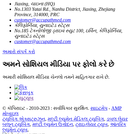
Jiaxing, ચાઇના (HQ)
No.1303 Yatai Rd., Nanhu District, Jiaxing, Zhejiang
Province, 314000, PRC
customer@accupathmed.com
કેલિફોર્નિયા, યુનાઇટેડ સ્ટેટ્સ
No.185 ટેકનોલોજી ડ્રાઇવ સ્યુટ 100, ઇર્વિન, કેલિફોર્નિયા,
યુનાઇટેડ સ્ટેટ્સ
customer@accupathmed.com
અમારો સંપર્ક કરો
અમને સોશિયલ મીડિયા પર ફોલો કરે છે
અમારી સોશિયલ મીડિયા ચેનલો તમને માહિતગાર રાખે છે.
© કૉપિરાઇટ - 2010-2023 : સર્વાધિકાર સુરક્ષિત.
સાઇટમેપ
-
AMP
મોબાઇલ
ટ્યુબિંગ એક્સટ્રુઝન
,
મલ્ટી લ્યુમેન મેડિકલ ટ્યુબિંગ
,
ડબલ લેયર
બલૂન ટ્યુબિંગ
,
મલ્ટી લ્યુમેન ઉત્તોદન
,
ટ્રાઇ-લેયર ટ્યુબ
,
આંતરિક
લ્યુમેન ટ્યુબ
,