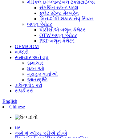
મેડિકલ ઈમ્પ્લાન્ટેબલ ટેક્સટાઈલ્સ
સંકલિત સ્ટેન્ટ પટલ
ફ્લેટ સ્ટેન્ટ મેમ્બ્રેન
બિન-શોષી શકાય તેવું સિવન
બલૂન કેથેટર
પીટીસીએ બલૂન કેથેટર
OTW બલૂન કેથેટર
PKP બલૂન કેથેટર
OEM/ODM
બજારો
સમાચાર અને વધુ
સમાચાર
ઘટનાઓ
ગ્રાહક વાર્તાઓ
આંતરદૃષ્ટિ
ડાઉનલોડ કરો
સંપર્ક કરો
English
Chinese
ઘર
અમે શું ઑફર કરીએ છીએ